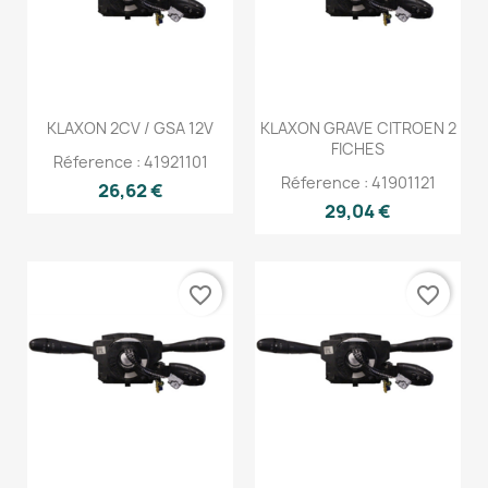
KLAXON 2CV / GSA 12V
KLAXON GRAVE CITROEN 2
FICHES
Réference : 41921101
Réference : 41901121
26,62 €
29,04 €
favorite_border
favorite_border