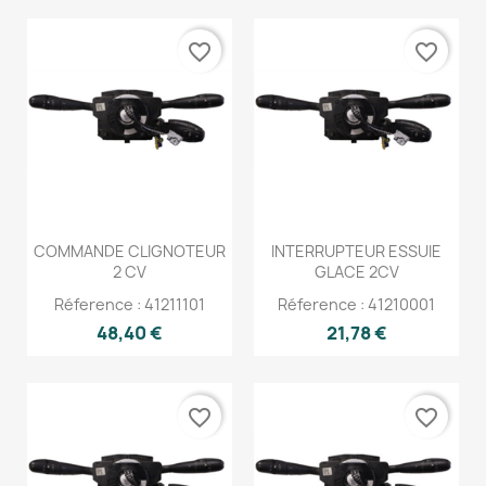
favorite_border
favorite_border
COMMANDE CLIGNOTEUR
INTERRUPTEUR ESSUIE
2 CV
GLACE 2CV
Réference : 41211101
Réference : 41210001
48,40 €
21,78 €
favorite_border
favorite_border