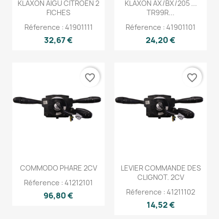
KLAXON AIGU CITROEN 2
KLAXON AX/BX/205 ...
FICHES
TR99R...
Réference : 41901111
Réference : 41901101
32,67 €
24,20 €
favorite_border
favorite_border
COMMODO PHARE 2CV
LEVIER COMMANDE DES
CLIGNOT. 2CV
Réference : 41212101
Réference : 41211102
96,80 €
14,52 €